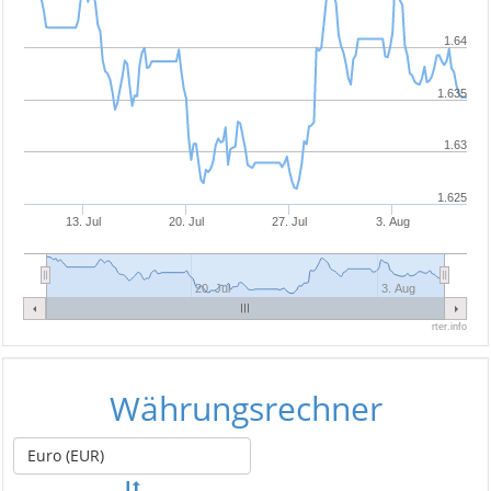
1.64
1.635
1.63
1.625
13. Jul
20. Jul
27. Jul
3. Aug
20. Jul
3. Aug
rter.info
Währungsrechner
Euro (EUR)