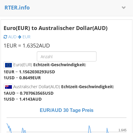
RTER.info
Euro(EUR) to Australischer Dollar(AUD)
AUD
EUR
1
EUR =
1.6352
AUD
Euro(EUR)
Echtzeit-Geschwindigkeit:
1EUR
=
1.1562030293USD
1USD
=
0.8649EUR
Australischer Dollar(AUD)
Echtzeit-Geschwindigkeit:
1AUD
=
0.707063565USD
1USD
=
1.4143AUD
EUR/AUD 30 Tage Preis
1.645