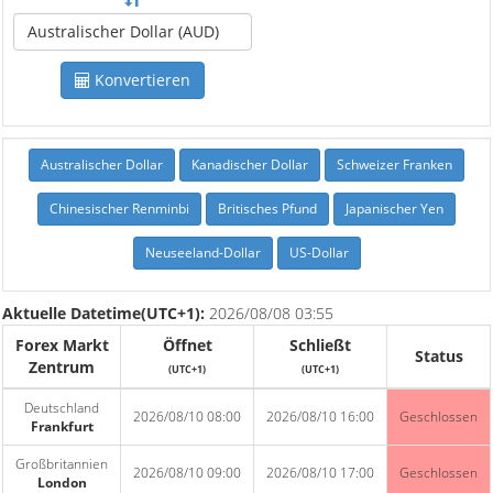
Australischer Dollar (AUD)
Konvertieren
Australischer Dollar
Kanadischer Dollar
Schweizer Franken
Chinesischer Renminbi
Britisches Pfund
Japanischer Yen
Neuseeland-Dollar
US-Dollar
Aktuelle Datetime(UTC+1):
2026/08/08 03:55
Forex Markt
Öffnet
Schließt
Status
Zentrum
(UTC+1)
(UTC+1)
Deutschland
2026/08/10 08:00
2026/08/10 16:00
Geschlossen
Frankfurt
Großbritannien
2026/08/10 09:00
2026/08/10 17:00
Geschlossen
London